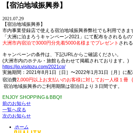
【宿泊地域振興券】
2021.07.29
【宿泊地域振興券】
市内事業登録店で使える宿泊地域振興券弊社でも利用できま
「大洲に泊まろうキャンペーン2021」にて配布をされるもの
大洲市内宿泊で3000円分先着5000名様までプレゼント
される
キャンペーンの条件は、下記URLからご確認ください。
(大洲市内のホテル・旅館も合わせて掲載されております。)
https://jp.visitozu.com/2021cp/
実施期間：2021年8月1日［日］〜2022年1月31日［月］に
（
宿泊費
2,000円以上お支払いのお客様に対してお一人様１冊
宿泊地域振興券のご利用期限は宿泊日より３日間です。
ENJOY SHOPPING＆BBQ!!
前のお知らせ
一覧へ戻る
次のお知らせ
ホーム